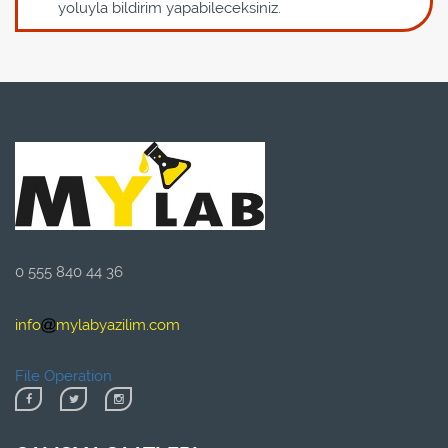
yoluyla bildirim yapabileceksiniz.
0 555 840 44 36
info
mylabyazilim.com
File Operation